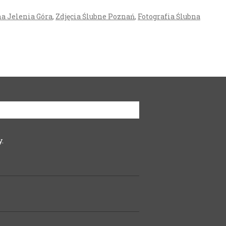
na Jelenia Góra
,
Zdjęcia Ślubne Poznań
,
Fotografia Ślubna
.