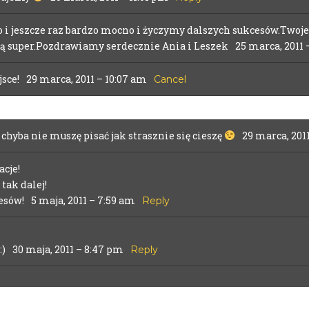
 i jeszcze raz bardzo mocno i życzymy dalszych sukcesów.Twoje
 są super.Pozdrawiamy serdecznie Ania i Leszek
25 marca, 2011 
jsce!
29 marca, 2011 – 10:07 am
Cancel
 chyba nie muszę pisać jak strasznie się cieszę
29 marca, 2011
ared. Required fields are marked *
acje!
ak dalej!
esów!
5 maja, 2011 – 7:59 am
Reply
:)
30 maja, 2011 – 8:47 pm
Reply