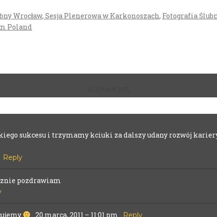
ubny Wrocław
,
Sesja Plenerowa w Karkonoszach
,
Fotografia Ślub
sm Poland
8 COMMENTS
. Required fields are marked *
kiego sukcesu i trzymamy kciuki za dalszy udany rozwój kariery
Reply
ecznie pozdrawiam
y
icujemy
20 marca, 2011 – 11:01 pm
Reply