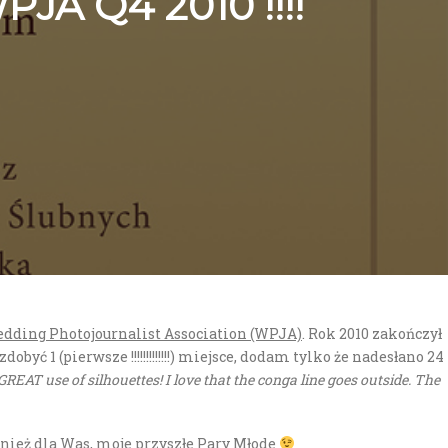
 Q4 2010 !!!!
dding Photojournalist Association (WPJA)
. Rok 2010 zakończył
 1 (pierwsze !!!!!!!!!!!!!) miejsce, dodam tylko że nadesłano 24
REAT use of silhouettes! I love that the conga line goes outside. The
nież dla Was, moje przyszłe Pary Młode