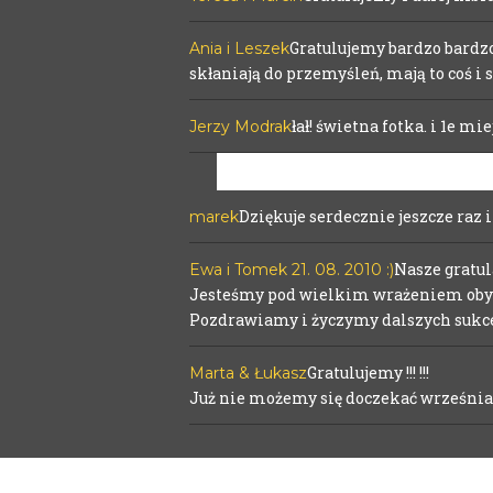
Gratulujemy bardzo bardzo
Ania i Leszek
skłaniają do przemyśleń, mają to coś i
łał! świetna fotka. i 1e mie
Jerzy Modrak
Dziękuje serdecznie jeszcze raz i
marek
Your email is
never
published or sh
Nasze gratul
Ewa i Tomek 21. 08. 2010 :)
Jesteśmy pod wielkim wrażeniem oby t
Pozdrawiamy i życzymy dalszych sukc
POST COMMENT
Gratulujemy !!! !!!
Marta & Łukasz
Już nie możemy się doczekać września