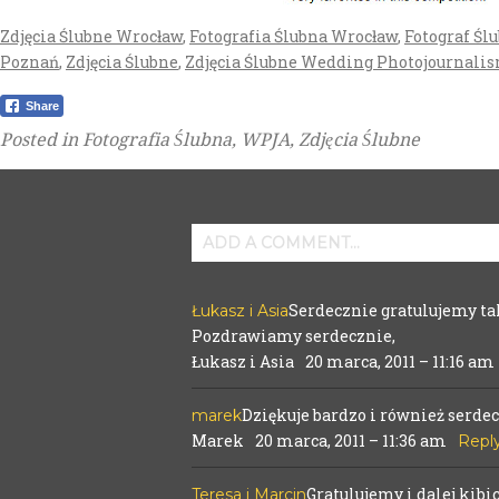
Zdjęcia Ślubne Wrocław
,
Fotografia Ślubna Wrocław
,
Fotograf Śl
Poznań
,
Zdjęcia Ślubne
,
Zdjęcia Ślubne
Wedding Photojournali
Share
Posted in
Fotografia Ślubna
,
WPJA
,
Zdjęcia Ślubne
ADD A COMMENT...
Your email is
never
published or shared
Serdecznie gratulujemy ta
Łukasz i Asia
Pozdrawiamy serdecznie,
Łukasz i Asia
20 marca, 2011 – 11:16 am
POST COMMENT
Dziękuje bardzo i również serd
marek
Marek
20 marca, 2011 – 11:36 am
Repl
Gratulujemy i dalej kib
Teresa i Marcin