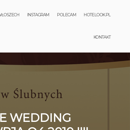
WŁOSZECH
INSTAGRAM
POLECAM
HOTELOOK.PL
KONTAKT
IE WEDDING