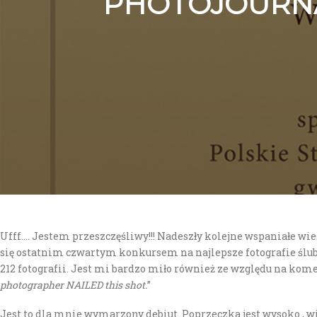
PHOTOJOURNAL
Ufff…. Jestem przeszczęśliwy!!! Nadeszły kolejne wspaniałe w
się ostatnim czwartym konkursem na najlepsze fotografie ślubne. 
212 fotografii. Jest mi bardzo miło również ze względu na ko
photographer NAILED this shot.
”
Jest to dla mnie wymarzony debiut. Poprzeczka jest wysoko , w