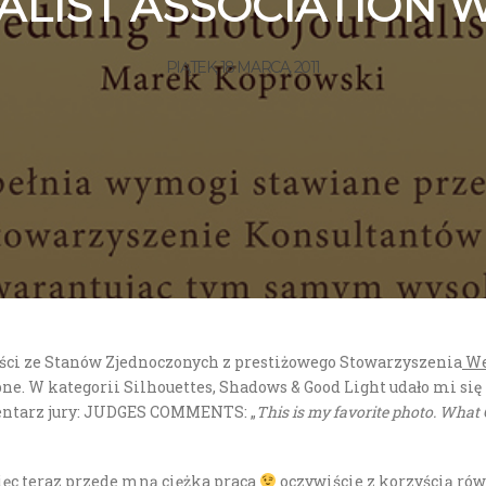
IST ASSOCIATION WPJA
PIĄTEK, 18 MARCA, 2011
ieści ze Stanów Zjednoczonych z prestiżowego Stowarzyszenia
We
W kategorii Silhouettes, Shadows & Good Light udało mi się zdobyć
mentarz jury: JUDGES COMMENTS: „
This is my favorite photo. What G
ięc teraz przede mną ciężka praca
oczywiście z korzyścią rów