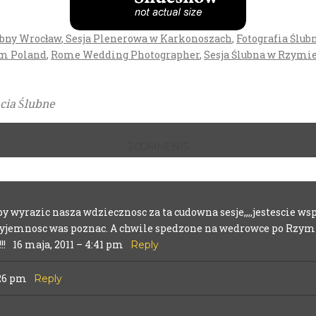
ubny Wrocław
,
Sesja Plenerowa w Karkonoszach
,
Fotografia Ślub
sm Poland
,
Rome Wedding Photographer
,
Sesja Ślubna w Rzymi
ęcia Ślubne
2 COMMENTS
. Required fields are marked *
by wyrazic nasza wdziecznosc za ta cudowna sesje,,,,jestescie w
yjemnosc was poznac. A chwile spedzone na wedrowce po Rzymi
!!
16 maja, 2011 – 4:41 pm
Reply
:26 pm
Reply