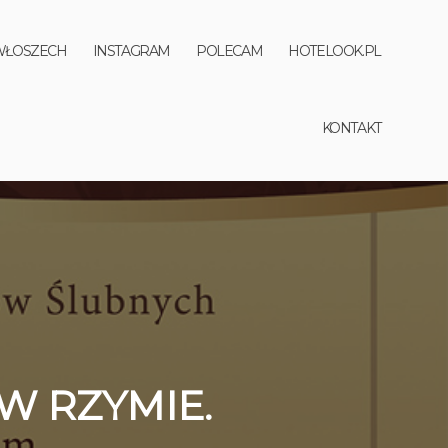
WŁOSZECH
INSTAGRAM
POLECAM
HOTELOOK.PL
KONTAKT
W RZYMIE.