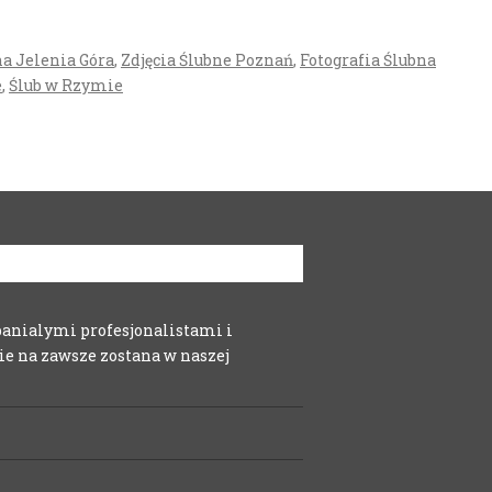
na Jelenia Góra
,
Zdjęcia Ślubne Poznań
,
Fotografia Ślubna
e
,
Ślub w Rzymie
spanialymi profesjonalistami i
e na zawsze zostana w naszej