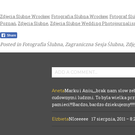
Zdjęcia Ślubne Wrocław
,
Fotografia Ślubna Wrocław
,
Fotograf Śl
Poznań
,
Zdjęcia Ślubne
,
Zdjęcia Ślubne
Wedding Photojournali
Share
Posted in
Fotografia Ślubna
,
Zagraniczna Sesja Ślubna
,
Zdj
ADD A COMMENT...
Your email is
never
published or shared
Marku i Aniu,,,,brak nam slow ze
Aneta
cudownymi ludzmi. To byla wielka prz
pamieci!!!Bardzo, bardzo dziekujemy!!!!!!
POST COMMENT
NIceeeee
17 sierpnia, 2011 – 8
Elzbieta