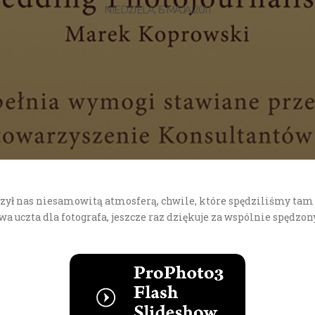
NIEDZIELA, 15 MAJA, 2011
czył nas niesamowitą atmosferą, chwile, które spędziliśmy ta
a uczta dla fotografa, jeszcze raz dziękuje za wspólnie spędzo