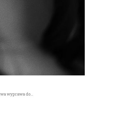
niowa wyprawa do…