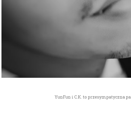
YunFun i C.K. to przesympatyczna pa