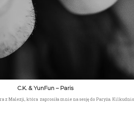
C.K. & YunFun – Paris
ra z Malezji, która zaprosiła mnie na sesję do Paryża. Kilkud