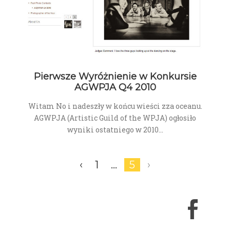
Pierwsze Wyróżnienie w Konkursie
AGWPJA Q4 2010
Witam No i nadeszły w końcu wieści zza oceanu.
AGWPJA (Artistic Guild of the WPJA) ogłosiło
wyniki ostatniego w 2010…
‹
1
…
5
›