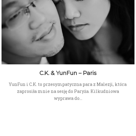
C.K. & YunFun – Paris
YunFun i C.K. to przesympatyczna para z Malezji, która
zaprosiła mnie na sesję do Paryża. Kilkudniowa
wyprawa do…