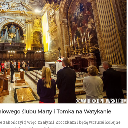
iowego ślubu Marty i Tomka na Watykanie
ie zakończył :) więc małymi kroczkami będę wrzucał kolejne