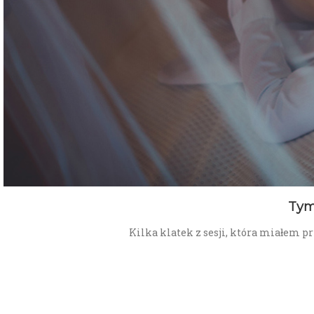
Tym
Kilka klatek z sesji, która miałem p