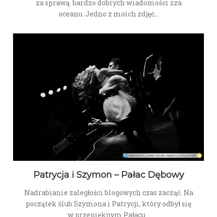
za sprawą bardzo dobrych wiadomości zza
oceanu. Jedno z moich zdjęć…
Patrycja i Szymon – Pałac Dębowy
Nadrabianie zaległości blogowych czas zacząć. Na
początek ślub Szymona i Patrycji, który odbył się
w przepięknym Pałacu…