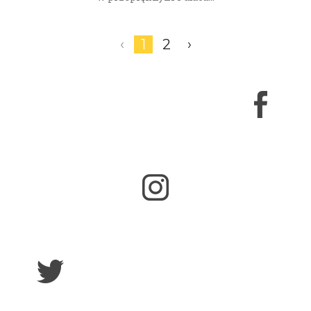
‹
1
2
›