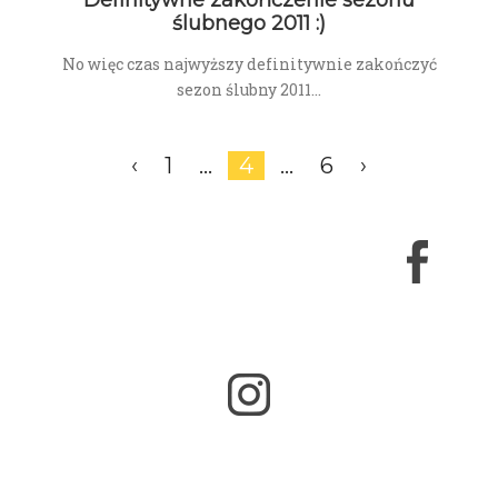
ślubnego 2011 :)
No więc czas najwyższy definitywnie zakończyć
sezon ślubny 2011...
‹
1
…
4
…
6
›