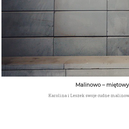
Malinowo – miętowy 
Karolina i Leszek swoje cudne malino