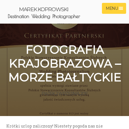
MENU
MAREK KOPROWSKI
Destination Wedding Photographer
FOTOGRAFIA
KRAJOBRAZOWA –
MORZE BAŁTYCKIE
PIĄTEK, 2 WRZEŚNIA, 2011
Krótki urlop zaliczony! Niestety pogoda nas nie