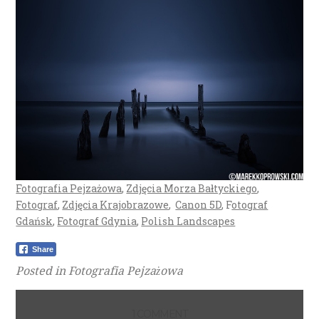
Fotografia Pejzażowa
,
Zdjęcia Morza Bałtyckiego
,
Fotograf
,
Zdjęcia Krajobrazowe
,
Canon 5D
, F
otograf
Gdańsk
,
Fotograf Gdynia
,
Polish Landscapes
Share
Posted in
Fotografia Pejzażowa
1 COMMENT