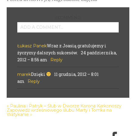
2 COMMENTS
ADD A COMMENT...
Your email is
never
published or shared.
Wraz z Joasią gratulujemy i
Łukasz Panek
Required fields are marked *
życzymy dalszych sukcesów.
24 października,
2012 – 8:56 am
Reply
Dzięki
11 grudnia, 2012 – 8:01
marek
am
Reply
POST COMMENT
«
Paulina i Patryk – Ślub w Dworze Korona Karkonoszy
Zapowiedź wrześniowego ślubu Marty i Tomka na
Watykanie
»